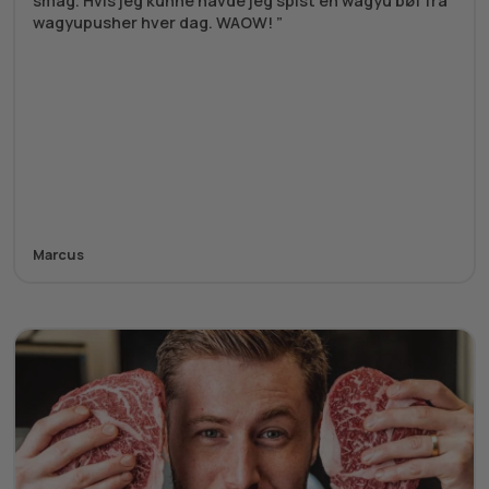
smag. Hvis jeg kunne havde jeg spist en wagyu bøf fra
wagyupusher hver dag. WAOW!
Marcus