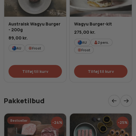
Australsk Wagyu Burger
Wagyu Burger-kit
- 200g
275,00
kr.
89,00
kr.
AU
2
pers.
AU
Frost
Frost
Tilføj til kurv
Tilføj til kurv
Pakketilbud
Bestseller
-24%
-25%