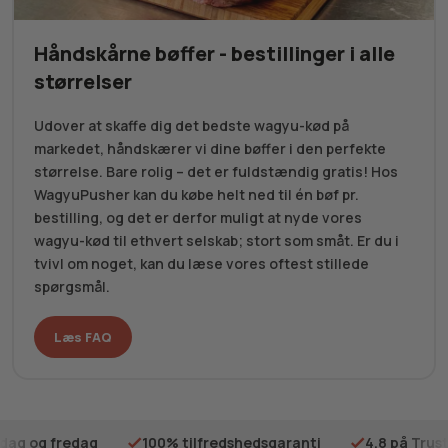
Håndskårne bøffer - bestillinger i alle
størrelser
Udover at skaffe dig det bedste wagyu-kød på
markedet, håndskærer vi dine bøffer i den perfekte
størrelse. Bare rolig – det er fuldstændig gratis! Hos
WagyuPusher kan du købe helt ned til én bøf pr.
bestilling, og det er derfor muligt at nyde vores
wagyu-kød til ethvert selskab; stort som småt. Er du i
tvivl om noget, kan du læse vores oftest stillede
spørgsmål.
Læs FAQ
ilfredshedsgaranti
4.8 på Trustpilot
Gratis fragt på 