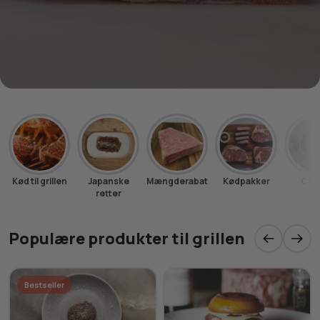
Kød til grillen
Japanske
Mængderabat
Kødpakker
Cavi
retter
Populære produkter til grillen
Bestseller