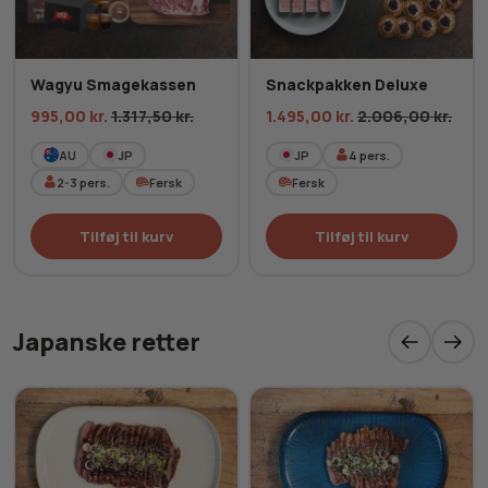
Wagyu Smagekassen
Snackpakken Deluxe
995,00
kr.
1.317,50
kr.
1.495,00
kr.
2.006,00
kr.
AU
JP
JP
4
pers.
2-3
pers.
Fersk
Fersk
Tilføj til kurv
Tilføj til kurv
Japanske retter