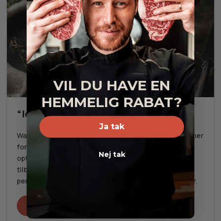
VIL DU HAVE EN
HEMMELIG RABAT?
“Idiotsikre” tilberedningsvideoer
Ja tak
WagyuPusher har lavet udførlige tilberedningsvideoer
for vores produkter, så vi sikrer os, at du får den
Nej tak
optimale oplevelse ud af dit køb. Vores
tilberedningsvideoer sikrer, at alle kan stege den
perfekte wagyu-bøf! Se mere og hent inspiration her.
Se videoer