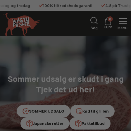
tilfredshedsgaranti
4.8 på Trustpilot
Gratis fragt på o
0
Kurv
Søg
Menu
Sommer udsalg er skudt i gang
Tjek det ud her!
SOMMER UDSALG
Kød til grillen
Japanske retter
Pakketilbud