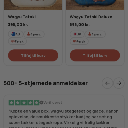
Wagyu Tataki
Wagyu Tataki Deluxe
395,00
kr.
595,00
kr.
AU
4
pers.
JP
4
pers.
Fersk
Fersk
Tilføj til kurv
Tilføj til kurv
500+ 5-stjernede anmeldelser
Verificeret
Købte en value box, wagyu stegefedt og glace. Kanon
oplevelse, de smukkeste stykker kød jeg har set og
super lækker stegeskrope. Virkelig virkelig lækker