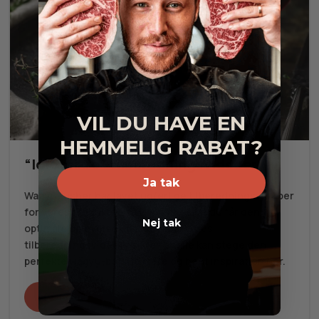
VIL DU HAVE EN
HEMMELIG RABAT?
“Idiotsikre” tilberedningsvideoer
Ja tak
WagyuPusher har lavet udførlige tilberedningsvideoer
for vores produkter, så vi sikrer os, at du får den
Nej tak
optimale oplevelse ud af dit køb. Vores
tilberedningsvideoer sikrer, at alle kan stege den
perfekte wagyu-bøf! Se mere og hent inspiration her.
Se videoer