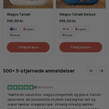
Wagyu Tataki
Wagyu Tataki Deluxe
395,00
kr.
595,00
kr.
AU
4
pers.
JP
4
pers.
Fersk
Fersk
Tilføj til kurv
Tilføj til kurv
500+ 5-stjernede anmeldelser
Verificeret
Købte en value box, wagyu stegefedt og glace. Kanon
oplevelse, de smukkeste stykker kød jeg har set og
super lækker stegeskrope. Virkelig virkelig lækker