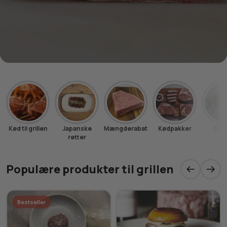
Kød til grillen
Japanske
Mængderabat
Kødpakker
Cavi
retter
Populære produkter til grillen
Bestseller