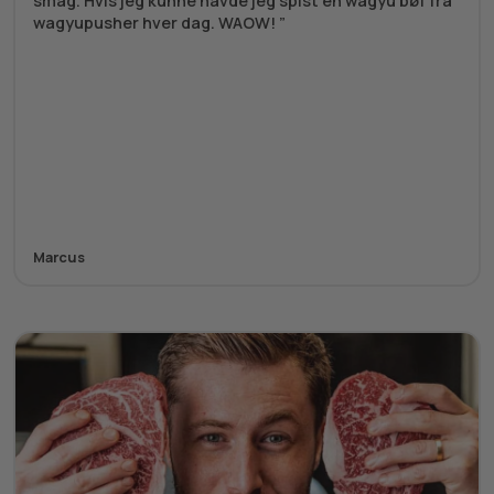
smag. Hvis jeg kunne havde jeg spist en wagyu bøf fra
wagyupusher hver dag. WAOW!
Marcus