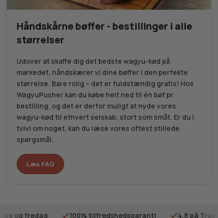
Håndskårne bøffer - bestillinger i alle
størrelser
Udover at skaffe dig det bedste wagyu-kød på
markedet, håndskærer vi dine bøffer i den perfekte
størrelse. Bare rolig – det er fuldstændig gratis! Hos
WagyuPusher kan du købe helt ned til én bøf pr.
bestilling, og det er derfor muligt at nyde vores
wagyu-kød til ethvert selskab; stort som småt. Er du i
tvivl om noget, kan du læse vores oftest stillede
spørgsmål.
Læs FAQ
ilfredshedsgaranti
4.8 på Trustpilot
Gratis fragt på 