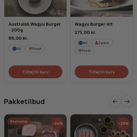
Australsk Wagyu Burger
Wagyu Burger-kit
- 200g
275,00
kr.
89,00
kr.
AU
2
pers.
AU
Frost
Frost
Tilføj til kurv
Tilføj til kurv
Pakketilbud
Bestseller
-24%
-25%