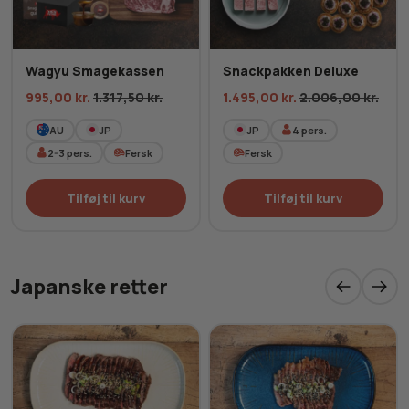
Wagyu Smagekassen
Snackpakken Deluxe
995,00
kr.
1.317,50
kr.
1.495,00
kr.
2.006,00
kr.
AU
JP
JP
4
pers.
2-3
pers.
Fersk
Fersk
Tilføj til kurv
Tilføj til kurv
Japanske retter